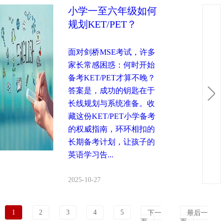
小学一至六年级如何
规划KET/PET？
面对剑桥MSE考试，许多
家长常感困惑：何时开始
备考KET/PET才算不晚？
答案是，成功的钥匙在于
长线规划与系统准备。收
藏这份KET/PET小学备考
的权威指南，环环相扣的
长期备考计划，让孩子的
英语学习告...
2025-10-27
1
2
3
4
5
下一
最后一