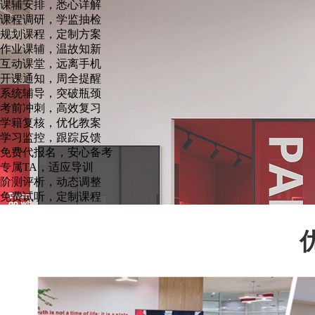
课辅安排，悉心详解
课程调研，学监抽检
规划课程，定制方案
作业课辅，温故知新
互动课堂，远离手机
开课通知，周全提醒
系统辅导，突破瓶颈
考前冲刺，高效复习
学籍复核，优化教案
学习监控，跟踪反馈
免费代报名，安心备考
专属TA，适应导训
阶测评析，动态调整
免费试听，定制课程