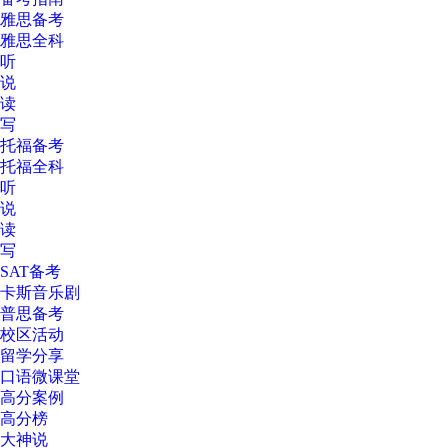
雅思备考
雅思全科
听
说
读
写
托福备考
托福全科
听
说
读
写
SAT备考
卡斯音乐剧
普思备考
校区活动
留学分享
口语微课堂
高分案例
高分榜
大神说