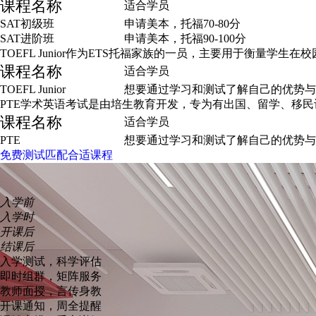
课程名称
适合学员
SAT初级班
申请美本，托福70-80分
SAT进阶班
申请美本，托福90-100分
TOEFL Junior作为ETS托福家族的一员，主要用于衡
课程名称
适合学员
TOEFL Junior
想要通过学习和测试了解自己的优势与
PTE学术英语考试是由培生教育开发，专为有出国、留学、移
课程名称
适合学员
PTE
想要通过学习和测试了解自己的优势与
免费测试匹配合适课程
入学前
入学时
开课后
结课后
入学测试，科学评估
即时组群，矩阵服务
教师面授，言传身教
开课通知，周全提醒