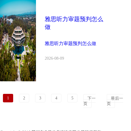
雅思听力审题预判怎么
做
雅思听力审题预判怎么做
2026-08-09
1
2
3
4
5
下一
最后一
页
页