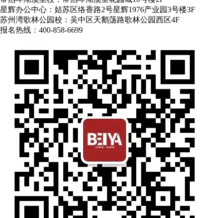
星辉办公中心：姑苏区络香路2号星辉1976产业园3号楼3F
苏州湾歌林公园校：吴中区天鹅荡路歌林公园西区4F
报名热线：400-858-6699