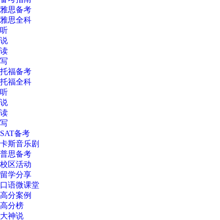
雅思备考
雅思全科
听
说
读
写
托福备考
托福全科
听
说
读
写
SAT备考
卡斯音乐剧
普思备考
校区活动
留学分享
口语微课堂
高分案例
高分榜
大神说