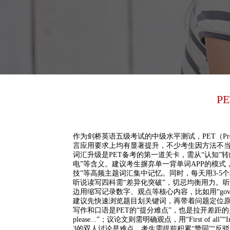
P
作为剑桥英语五级考试的中级水平测试，PET（Preli
言应用要求上均有显著提升，不少考生因方法不当
词汇升级是PET备考的第一道关卡，需从“认知”转向
电”等含义。建议考生摒弃单一背单词APP的模式
技”等高频主题词汇集中记忆。同时，每天用3-5
听说读写四科需“差异化突破”，切忌均衡用力。
边用缩写记录数字、观点等核心内容，比如用“gov
建议先快速浏览题目划关键词，再带着问题定位原文，尤
写作和口语是PET的“提分难点”，也是拉开差距的
please...”；议论文则需明确观点，用“First 
3的双人讨论是难点，考生需提前积累“赞同”“反驳”的常用表达，如“