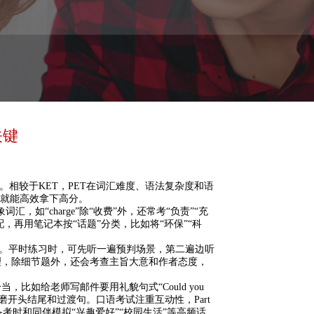
关键
加分项”。相较于KET，PET在词汇难度、语法复杂度和语
，就能高效拿下高分。
，如“charge”除“收费”外，还常考“负责”“充
再用笔记本按“话题”分类，比如将“环保”“科
力。平时练习时，可先听一遍预判场景，第二遍边听
辑推理，除细节题外，还会考查主旨大意和作者态度，
比如给老师写邮件要用礼貌句式“Could you
文，重点打磨开头结尾和过渡句。口语考试注重互动性，Part
pinion”，备考时和同伴模拟“兴趣爱好”“校园生活”等高频话