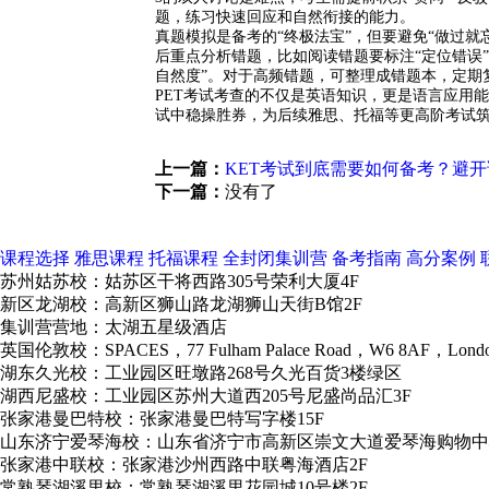
题，练习快速回应和自然衔接的能力。
真题模拟是备考的“终极法宝”，但要避免“做过就
后重点分析错题，比如阅读错题要标注“定位错误”
自然度”。对于高频错题，可整理成错题本，定期
PET考试考查的不仅是英语知识，更是语言应用
试中稳操胜券，为后续雅思、托福等更高阶考试
上一篇：
KET考试到底需要如何备考？避
下一篇：
没有了
课程选择
雅思课程
托福课程
全封闭集训营
备考指南
高分案例
苏州姑苏校：姑苏区干将西路305号荣利大厦4F
新区龙湖校：高新区狮山路龙湖狮山天街B馆2F
集训营营地：太湖五星级酒店
英国伦敦校：SPACES，77 Fulham Palace Road，W6 8AF，Lond
湖东久光校：工业园区旺墩路268号久光百货3楼绿区
湖西尼盛校：工业园区苏州大道西205号尼盛尚品汇3F
张家港曼巴特校：张家港曼巴特写字楼15F
山东济宁爱琴海校：山东省济宁市高新区崇文大道爱琴海购物中
张家港中联校：张家港沙州西路中联粤海酒店2F
常熟琴湖溪里校：常熟琴湖溪里花园城10号楼2F