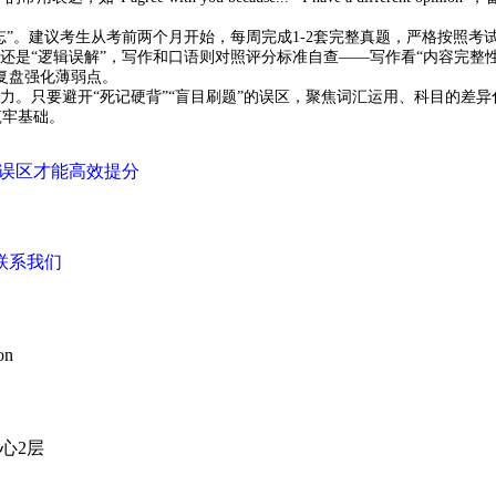
忘”。建议考生从考前两个月开始，每周完成1-2套完整真题，严格按照考
还是“逻辑误解”，写作和口语则对照评分标准自查——写作看“内容完整性”
复盘强化薄弱点。
能力。只要避开“死记硬背”“盲目刷题”的误区，聚焦词汇运用、科目的差
筑牢基础。
开误区才能高效提分
联系我们
on
心2层