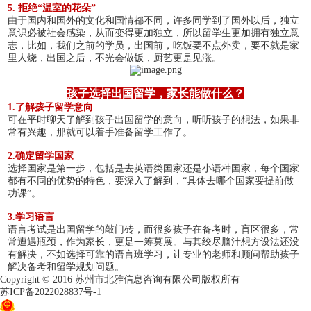
5. 拒绝“温室的花朵”
由于国内和国外的文化和国情都不同，许多同学到了国外以后，独立
意识必被社会感染，从而变得更加独立，所以留学生更加拥有独立意
志，比如，我们之前的学员，出国前，吃饭要不点外卖，要不就是家
里人烧，出国之后，不光会做饭，厨艺更是见涨。
孩子选择出国留学，家长能做什么？
1.了解孩子留学意向
可在平时聊天了解到孩子出国留学的意向，听听孩子的想法，如果非
常有兴趣，那就可以着手准备留学工作了。
2.确定留学国家
选择国家是第一步，包括是去英语类国家还是小语种国家，每个国家
都有不同的优势的特色，要深入了解到，“具体去哪个国家要提前做
功课”。
3.学习语言
语言考试是出国留学的敲门砖，而很多孩子在备考时，盲区很多，常
常遭遇瓶颈，作为家长，更是一筹莫展。与其绞尽脑汁想方设法还没
有解决，不如选择可靠的语言班学习，让专业的老师和顾问帮助孩子
解决备考和留学规划问题。
Copyright © 2016 苏州市北雅信息咨询有限公司版权所有
苏ICP备2022028837号-1