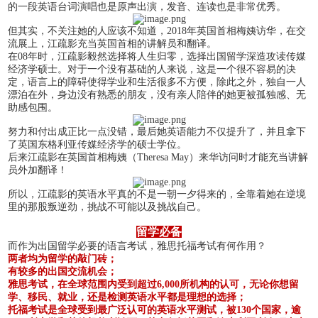
的一段英语台词演唱也是原声出演，发音、连读也是非常优秀。
但其实，不关注她的人应该不知道，2018年英国首相梅姨访华，在交
流展上，江疏影充当英国首相的讲解员和翻译。
在08年时，江疏影毅然选择将人生归零，选择出国留学深造攻读传媒
经济学硕士。对于一个没有基础的人来说，这是一个很不容易的决
定，语言上的障碍使得学业和生活很多不方便，除此之外，独自一人
漂泊在外，身边没有熟悉的朋友，没有亲人陪伴的她更被孤独感、无
助感包围。
努力和付出成正比一点没错，最后她英语能力不仅提升了，并且拿下
了英国东格利亚传媒经济学的硕士学位。
后来江疏影在英国首相梅姨（Theresa May）来华访问时才能充当讲解
员外加翻译！
所以，江疏影的英语水平真的不是一朝一夕得来的，全靠着她在逆境
里的那股叛逆劲，挑战不可能以及挑战自己。
留学必备
而作为出国留学必要的语言考试，雅思托福考试有何作用？
两者均为留学的敲门砖；
有较多的出国交流机会；
雅思考试，在全球范围内受到超过6,000所机构的认可，无论你想留
学、移民、就业，还是检测英语水平都是理想的选择；
托福考试是全球受到最广泛认可的英语水平测试，被130个国家，逾