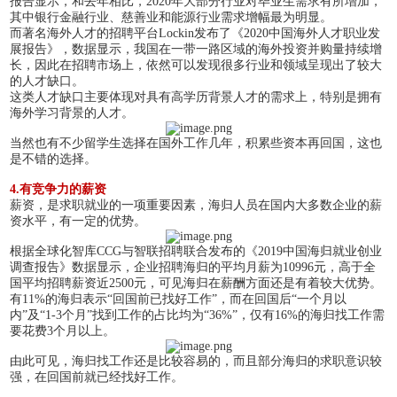
报告显示，和去年相比，2020年大部分行业对毕业生需求有所增加，
其中银行金融行业、慈善业和能源行业需求增幅最为明显。
而著名海外人才的招聘平台Lockin发布了《2020中国海外人才职业发
展报告》，数据显示，我国在一带一路区域的海外投资并购量持续增
长，因此在招聘市场上，依然可以发现很多行业和领域呈现出了较大
的人才缺口。
这类人才缺口主要体现对具有高学历背景人才的需求上，特别是拥有
海外学习背景的人才。
当然也有不少留学生选择在国外工作几年，积累些资本再回国，这也
是不错的选择。
4.有竞争力的薪资
薪资，是求职就业的一项重要因素，海归人员在国内大多数企业的薪
资水平，有一定的优势。
根据全球化智库CCG与智联招聘联合发布的《2019中国海归就业创业
调查报告》数据显示，企业招聘海归的平均月薪为10996元，高于全
国平均招聘薪资近2500元，可见海归在薪酬方面还是有着较大优势。
有11%的海归表示“回国前已找好工作”，而在回国后“一个月以
内”及“1-3个月”找到工作的占比均为“36%”，仅有16%的海归找工作需
要花费3个月以上。
由此可见，海归找工作还是比较容易的，而且部分海归的求职意识较
强，在回国前就已经找好工作。