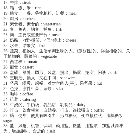
17. 牛排：steak
18. 稻、饭、米：rice
19. 膳食、一餐、谷物粗粉、进餐：meal
20. 厨房：kitchen
21. 素食者、素食的：vegetarian
22. 鱼、鱼肉、钓鱼、捕鱼：fish
23. 肉、主要或重要部分：meat
24. 奶酪、<俚>微笑、<俚>停止：cheese
25. 水果、结果实：fruit
26. 蔬菜、植物人、生活单调乏味的人、植物(性)的、得自植物的、关
于植物的、蔬菜的：vegetable
27. 西红柿：tomato
28. 甜食：dessert
29. 盘碟、菜肴、凹形、装盘、提出、揭露、挖空、闲谈：dish
30. 三明治、插入、夹在中间：sandwich
31. 坚果、螺母、螺帽、难对付的人(事)、采坚果：nut
32. 色拉、凉拌生菜、杂烩：salad
33. 咖啡：coffee
34. 给养：catering
35. 牛奶的、牛奶场、乳品店、乳制品：dairy
36. 打击、饮食柜台、自助餐、打击、连续猛击：buffet
37. 糖、使甜、使具有吸引力、形成糖状、变成颗粒状、造枫糖浆：
sugar
38. 盐、风趣、机智、讽刺、药用盐、撒盐、用盐渍、加盐以调味、
为…增加趣味、含盐的：salt