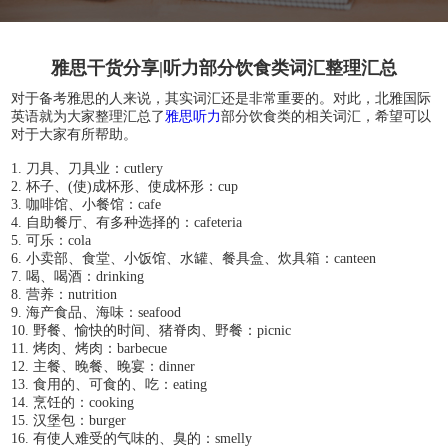
雅思干货分享|听力部分饮食类词汇整理汇总
对于备考雅思的人来说，其实词汇还是非常重要的。对此，北雅国际
英语就为大家整理汇总了
雅思听力
部分饮食类的相关词汇，希望可以
对于大家有所帮助。
1. 刀具、刀具业：cutlery
2. 杯子、(使)成杯形、使成杯形：cup
3. 咖啡馆、小餐馆：cafe
4. 自助餐厅、有多种选择的：cafeteria
5. 可乐：cola
6. 小卖部、食堂、小饭馆、水罐、餐具盒、炊具箱：canteen
7. 喝、喝酒：drinking
8. 营养：nutrition
9. 海产食品、海味：seafood
10. 野餐、愉快的时间、猪脊肉、野餐：picnic
11. 烤肉、烤肉：barbecue
12. 主餐、晚餐、晚宴：dinner
13. 食用的、可食的、吃：eating
14. 烹饪的：cooking
15. 汉堡包：burger
16. 有使人难受的气味的、臭的：smelly