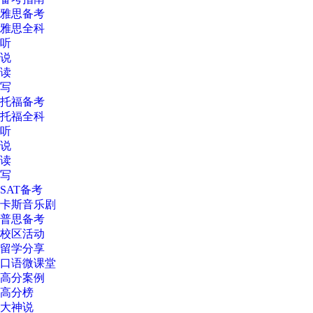
雅思备考
雅思全科
听
说
读
写
托福备考
托福全科
听
说
读
写
SAT备考
卡斯音乐剧
普思备考
校区活动
留学分享
口语微课堂
高分案例
高分榜
大神说