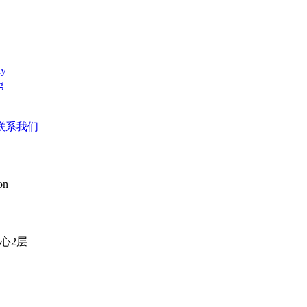
y
g
联系我们
on
心2层