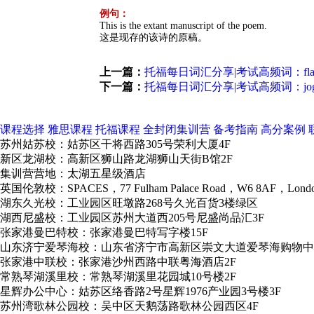
例句：
This is the extant manuscript of the poem.
这是现存的该诗的原稿。
上一篇：
托福每日词汇分享|考试高频词：fla
下一篇：
托福每日词汇分享|考试高频词：jo
课程选择
雅思课程
托福课程
全封闭集训营
备考指南
高分案例
苏州姑苏校：姑苏区干将西路305号荣利大厦4F
新区龙湖校：高新区狮山路龙湖狮山天街B馆2F
集训营营地：太湖五星级酒店
英国伦敦校：SPACES，77 Fulham Palace Road，W6 8AF，Lond
湖东久光校：工业园区旺墩路268号久光百货3楼绿区
湖西尼盛校：工业园区苏州大道西205号尼盛尚品汇3F
张家港曼巴特校：张家港曼巴特写字楼15F
山东济宁爱琴海校：山东省济宁市高新区崇文大道爱琴海购物中
张家港中联校：张家港沙州西路中联粤海酒店2F
常熟琴湖溪里校：常熟琴湖溪里花园城10号楼2F
星辉办公中心：姑苏区络香路2号星辉1976产业园3号楼3F
苏州湾歌林公园校：吴中区天鹅荡路歌林公园西区4F