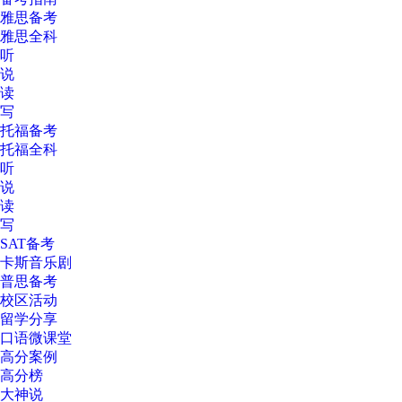
雅思备考
雅思全科
听
说
读
写
托福备考
托福全科
听
说
读
写
SAT备考
卡斯音乐剧
普思备考
校区活动
留学分享
口语微课堂
高分案例
高分榜
大神说