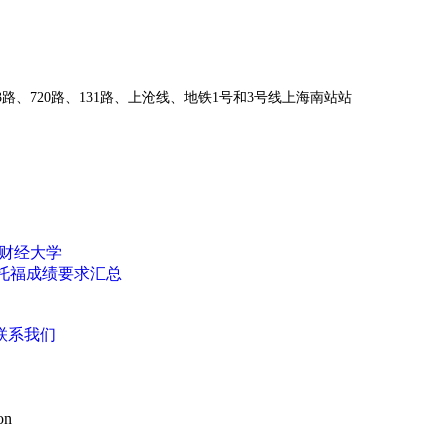
、973路、720路、131路、上沧线、地铁1号和3号线上海南站站
财经大学
院校托福成绩要求汇总
联系我们
on