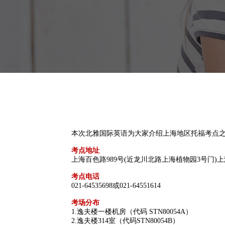
本次北雅国际英语为大家介绍上海地区托福考点
考点地址
上海百色路989号(近龙川北路上海植物园3号门)
考点电话
021-64535698或021-64551614
考场分布
1.逸夫楼一楼机房（代码 STN80054A）
2.逸夫楼314室（代码STN80054B）