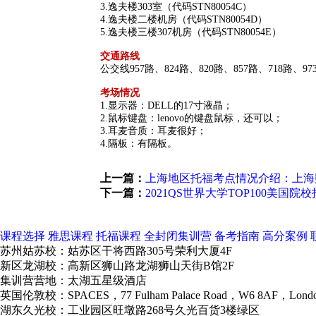
3.逸夫楼303室（代码STN80054C）
4.逸夫楼二楼机房（代码STN80054D）
5.逸夫楼三楼307机房（代码STN80054E）
交通路线
公交线957路、824路、820路、857路、718路
考场情况
1.显示器：DELL的17寸液晶；
2.鼠标键盘：lenovo的键盘鼠标，还可以；
3.耳麦音质：耳麦很好；
4.隔板：有隔板。
上一篇：
上海地区托福考点情况介绍：上海
下一篇：
2021QS世界大学TOP100美国
课程选择
雅思课程
托福课程
全封闭集训营
备考指南
高分案例
苏州姑苏校：姑苏区干将西路305号荣利大厦4F
新区龙湖校：高新区狮山路龙湖狮山天街B馆2F
集训营营地：太湖五星级酒店
英国伦敦校：SPACES，77 Fulham Palace Road，W6 8AF，Lond
湖东久光校：工业园区旺墩路268号久光百货3楼绿区