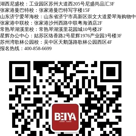
湖西尼盛校：工业园区苏州大道西205号尼盛尚品汇3F
张家港曼巴特校：张家港曼巴特写字楼15F
山东济宁爱琴海校：山东省济宁市高新区崇文大道爱琴海购物中
张家港中联校：张家港沙州西路中联粤海酒店2F
常熟琴湖溪里校：常熟琴湖溪里花园城10号楼2F
星辉办公中心：姑苏区络香路2号星辉1976产业园3号楼3F
苏州湾歌林公园校：吴中区天鹅荡路歌林公园西区4F
报名热线：400-858-6699