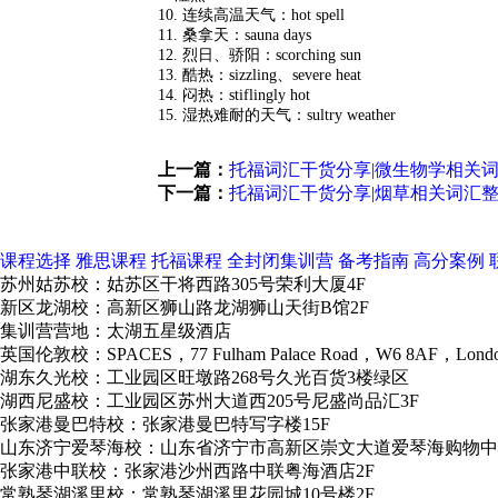
10. 连续高温天气：hot spell
11. 桑拿天：sauna days
12. 烈日、骄阳：scorching sun
13. 酷热：sizzling、severe heat
14. 闷热：stiflingly hot
15. 湿热难耐的天气：sultry weather
上一篇：
托福词汇干货分享|微生物学相关
下一篇：
托福词汇干货分享|烟草相关词汇
课程选择
雅思课程
托福课程
全封闭集训营
备考指南
高分案例
苏州姑苏校：姑苏区干将西路305号荣利大厦4F
新区龙湖校：高新区狮山路龙湖狮山天街B馆2F
集训营营地：太湖五星级酒店
英国伦敦校：SPACES，77 Fulham Palace Road，W6 8AF，Lond
湖东久光校：工业园区旺墩路268号久光百货3楼绿区
湖西尼盛校：工业园区苏州大道西205号尼盛尚品汇3F
张家港曼巴特校：张家港曼巴特写字楼15F
山东济宁爱琴海校：山东省济宁市高新区崇文大道爱琴海购物中
张家港中联校：张家港沙州西路中联粤海酒店2F
常熟琴湖溪里校：常熟琴湖溪里花园城10号楼2F