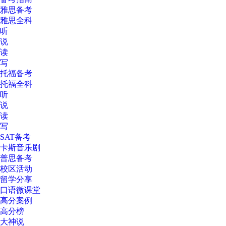
雅思备考
雅思全科
听
说
读
写
托福备考
托福全科
听
说
读
写
SAT备考
卡斯音乐剧
普思备考
校区活动
留学分享
口语微课堂
高分案例
高分榜
大神说