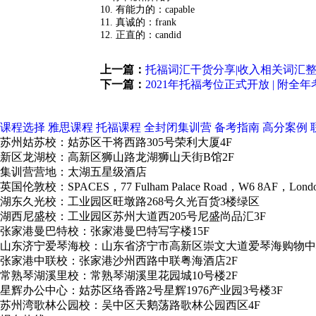
10. 有能力的：capable
11. 真诚的：frank
12. 正直的：candid
上一篇：
托福词汇干货分享|收入相关词汇
下一篇：
2021年托福考位正式开放 | 附全
课程选择
雅思课程
托福课程
全封闭集训营
备考指南
高分案例
苏州姑苏校：姑苏区干将西路305号荣利大厦4F
新区龙湖校：高新区狮山路龙湖狮山天街B馆2F
集训营营地：太湖五星级酒店
英国伦敦校：SPACES，77 Fulham Palace Road，W6 8AF，Lond
湖东久光校：工业园区旺墩路268号久光百货3楼绿区
湖西尼盛校：工业园区苏州大道西205号尼盛尚品汇3F
张家港曼巴特校：张家港曼巴特写字楼15F
山东济宁爱琴海校：山东省济宁市高新区崇文大道爱琴海购物中
张家港中联校：张家港沙州西路中联粤海酒店2F
常熟琴湖溪里校：常熟琴湖溪里花园城10号楼2F
星辉办公中心：姑苏区络香路2号星辉1976产业园3号楼3F
苏州湾歌林公园校：吴中区天鹅荡路歌林公园西区4F