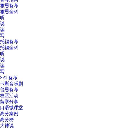
雅思备考
雅思全科
听
说
读
写
托福备考
托福全科
听
说
读
写
SAT备考
卡斯音乐剧
普思备考
校区活动
留学分享
口语微课堂
高分案例
高分榜
大神说