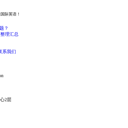
雅国际英语！
题？
汇整理汇总
联系我们
on
心2层