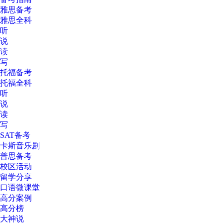
雅思备考
雅思全科
听
说
读
写
托福备考
托福全科
听
说
读
写
SAT备考
卡斯音乐剧
普思备考
校区活动
留学分享
口语微课堂
高分案例
高分榜
大神说