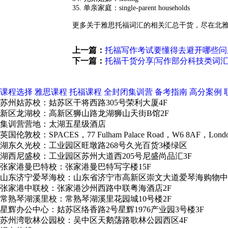
35. 单亲家庭：single-parent households
更多关于雅思托福词汇的相关汇总干货，尽在北
上一篇：
托福写作考试要懂得去避开哪些问
下一篇：
托福干货分享|写作部分科技类词
课程选择
雅思课程
托福课程
全封闭集训营
备考指南
高分案例
苏州姑苏校：姑苏区干将西路305号荣利大厦4F
新区龙湖校：高新区狮山路龙湖狮山天街B馆2F
集训营营地：太湖五星级酒店
英国伦敦校：SPACES，77 Fulham Palace Road，W6 8AF，Lond
湖东久光校：工业园区旺墩路268号久光百货3楼绿区
湖西尼盛校：工业园区苏州大道西205号尼盛尚品汇3F
张家港曼巴特校：张家港曼巴特写字楼15F
山东济宁爱琴海校：山东省济宁市高新区崇文大道爱琴海购物中
张家港中联校：张家港沙州西路中联粤海酒店2F
常熟琴湖溪里校：常熟琴湖溪里花园城10号楼2F
星辉办公中心：姑苏区络香路2号星辉1976产业园3号楼3F
苏州湾歌林公园校：吴中区天鹅荡路歌林公园西区4F