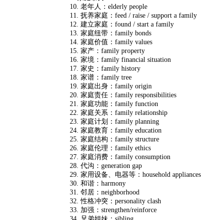
10. 老年人：elderly people
11. 抚养家庭：feed / raise / support a family
12. 建立家庭：found / start a family
13. 家庭纽带：family bonds
14. 家庭价值：family values
15. 家产：family property
16. 家境：family financial situation
17. 家史：family history
18. 家谱：family tree
19. 家庭出身：family origin
20. 家庭责任：family responsibilities
21. 家庭功能：family function
22. 家庭关系：family relationship
23. 家庭计划：family planning
24. 家庭教育：family education
25. 家庭结构：family structure
26. 家庭伦理：family ethics
27. 家庭消费：family consumption
28. 代沟：generation gap
29. 家用设备、电器等：household appliances
30. 和谐：harmony
31. 邻居：neighborhood
32. 性格冲突：personality clash
33. 加强：strengthen/reinforce
34. 兄弟姐妹：sibling