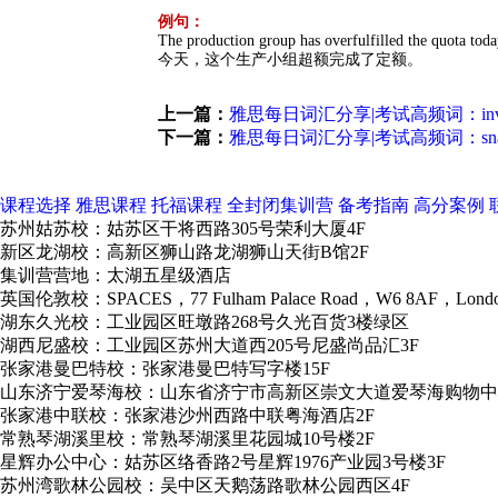
例句：
The production group has overfulfilled the quota tod
今天，这个生产小组超额完成了定额。
上一篇：
雅思每日词汇分享|考试高频词：inve
下一篇：
雅思每日词汇分享|考试高频词：sn
课程选择
雅思课程
托福课程
全封闭集训营
备考指南
高分案例
苏州姑苏校：姑苏区干将西路305号荣利大厦4F
新区龙湖校：高新区狮山路龙湖狮山天街B馆2F
集训营营地：太湖五星级酒店
英国伦敦校：SPACES，77 Fulham Palace Road，W6 8AF，Lond
湖东久光校：工业园区旺墩路268号久光百货3楼绿区
湖西尼盛校：工业园区苏州大道西205号尼盛尚品汇3F
张家港曼巴特校：张家港曼巴特写字楼15F
山东济宁爱琴海校：山东省济宁市高新区崇文大道爱琴海购物中
张家港中联校：张家港沙州西路中联粤海酒店2F
常熟琴湖溪里校：常熟琴湖溪里花园城10号楼2F
星辉办公中心：姑苏区络香路2号星辉1976产业园3号楼3F
苏州湾歌林公园校：吴中区天鹅荡路歌林公园西区4F