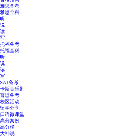
雅思备考
雅思全科
听
说
读
写
托福备考
托福全科
听
说
读
写
SAT备考
卡斯音乐剧
普思备考
校区活动
留学分享
口语微课堂
高分案例
高分榜
大神说