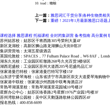
10. toad：蟾蜍
上一篇：
雅思词汇干货分享|各种生物类相
下一篇：
重磅！2021年1月最新雅思口语
课程选择
雅思课程
托福课程
全封闭集训营
备考指南
高分案例
苏州姑苏校：姑苏区干将西路305号荣利大厦4F
新区龙湖校：高新区狮山路龙湖狮山天街B馆2F
集训营营地：太湖五星级酒店
英国伦敦校：SPACES，77 Fulham Palace Road，W6 8AF，Lond
湖东久光校：工业园区旺墩路268号久光百货3楼绿区
湖西尼盛校：工业园区苏州大道西205号尼盛尚品汇3F
张家港曼巴特校：张家港曼巴特写字楼15F
山东济宁爱琴海校：山东省济宁市高新区崇文大道爱琴海购物中
张家港中联校：张家港沙州西路中联粤海酒店2F
常熟琴湖溪里校：常熟琴湖溪里花园城10号楼2F
星辉办公中心：姑苏区络香路2号星辉1976产业园3号楼3F
苏州湾歌林公园校：吴中区天鹅荡路歌林公园西区4F
报名热线：400-858-6699