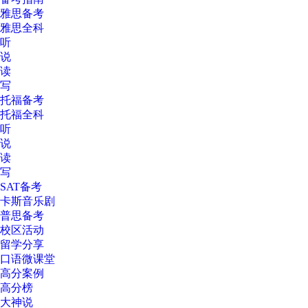
雅思备考
雅思全科
听
说
读
写
托福备考
托福全科
听
说
读
写
SAT备考
卡斯音乐剧
普思备考
校区活动
留学分享
口语微课堂
高分案例
高分榜
大神说