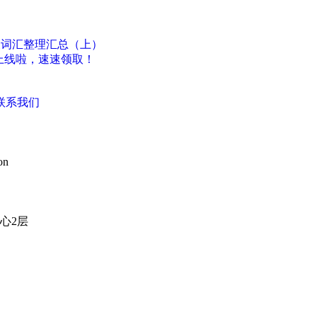
关词汇整理汇总（上）
题上线啦，速速领取！
联系我们
on
心2层