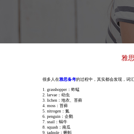
雅
很多人在
雅思备考
的过程中，其实都会发现，词
1. grasshopper：蚱蜢
2. larvae：幼虫
3. lichen：地衣、苔藓
4. moss：苔藓
5. nitrogen：氮
6. penguin：企鹅
7. snail：蜗牛
8. squash：南瓜
9. tadpole：蝌蚪