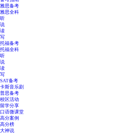
雅思备考
雅思全科
听
说
读
写
托福备考
托福全科
听
说
读
写
SAT备考
卡斯音乐剧
普思备考
校区活动
留学分享
口语微课堂
高分案例
高分榜
大神说