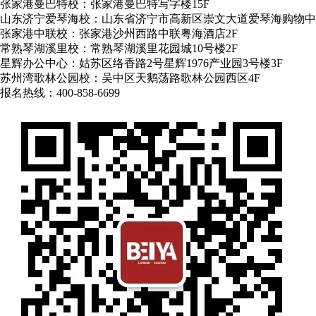
张家港曼巴特校：张家港曼巴特写字楼15F
山东济宁爱琴海校：山东省济宁市高新区崇文大道爱琴海购物中
张家港中联校：张家港沙州西路中联粤海酒店2F
常熟琴湖溪里校：常熟琴湖溪里花园城10号楼2F
星辉办公中心：姑苏区络香路2号星辉1976产业园3号楼3F
苏州湾歌林公园校：吴中区天鹅荡路歌林公园西区4F
报名热线：400-858-6699