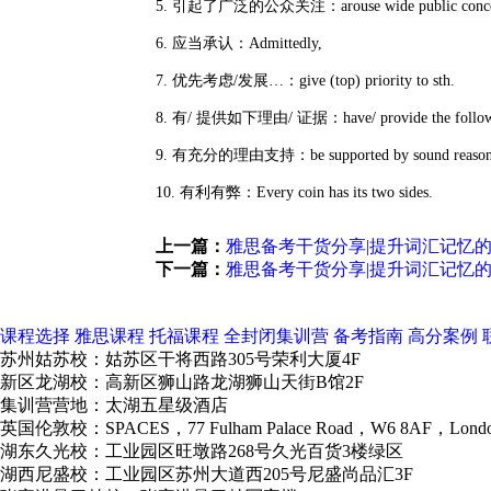
5. 引起了广泛的公众关注：arouse wide public concern/ 
6. 应当承认：Admittedly,
7. 优先考虑/发展…：give (top) priority to sth.
8. 有/ 提供如下理由/ 证据：have/ provide the following
9. 有充分的理由支持：be supported by sound reason
10. 有利有弊：Every coin has its two sides.
上一篇：
雅思备考干货分享|提升词汇记忆
下一篇：
雅思备考干货分享|提升词汇记忆
课程选择
雅思课程
托福课程
全封闭集训营
备考指南
高分案例
苏州姑苏校：姑苏区干将西路305号荣利大厦4F
新区龙湖校：高新区狮山路龙湖狮山天街B馆2F
集训营营地：太湖五星级酒店
英国伦敦校：SPACES，77 Fulham Palace Road，W6 8AF，Lond
湖东久光校：工业园区旺墩路268号久光百货3楼绿区
湖西尼盛校：工业园区苏州大道西205号尼盛尚品汇3F