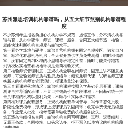
苏州雅思培训机构靠谱吗，从五大细节甄别机构靠谱程
度
不少苏州考生报名前担心机构办学不规范、虚假宣传，分不清机构靠
谱与否，从办学硬件、师资、课程、服务、合同五大细节逐一核验，
就能快速判断机构合规度与靠谱水平。
第一看办学场地与硬件，靠谱直营机构拥有固定合规校区、独立自习
室、标准化雅思机考机房，全天候开放供学员免费刷题；临时租借教
室、没有固定自习区域的小型辅导班稳定性差，随时可能关停跑路。
到访校区实地查看场地环境是最简核验方式。
第二核验师资管理制度，正规机构全职在岗师资，固定主讲不随意换
老师，可查验老师资质与雅思成绩单；频繁兼职代课、试听名师正课
换新人的机构师资管理混乱，授课质量没有保障。
第三查看课程落地情况，靠谱机构课程按照入学基础分层开课，课前
测评再推荐适配班课，不盲目推销高价全阶段课程；不问基础统一推
最贵课程的机构以盈利为先，不顾考生实际学习需求。
第四核对课后配套服务，正规机构配套单词督导、写作常态化批改、
阶段性免费模考，形成课上授课课后巩固闭环；收完学费便无后续服
务，作业无人批改、模考需要单独收费的机构服务缺失。
第五逐条审阅报名合同，靠谱机构合同写明课时、班型、退费细则，
无霸王条款；合同模糊、口头承诺多、拒不写入纸质协议的机构暗藏
消费陷阱。