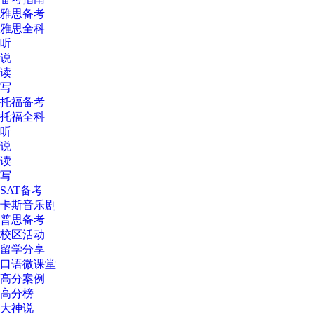
雅思备考
雅思全科
听
说
读
写
托福备考
托福全科
听
说
读
写
SAT备考
卡斯音乐剧
普思备考
校区活动
留学分享
口语微课堂
高分案例
高分榜
大神说