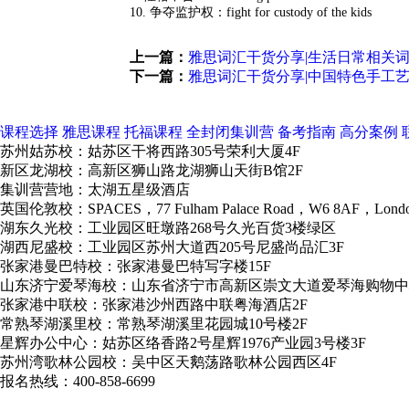
10. 争夺监护权：fight for custody of the kids
上一篇：
雅思词汇干货分享|生活日常相关
下一篇：
雅思词汇干货分享|中国特色手工
课程选择
雅思课程
托福课程
全封闭集训营
备考指南
高分案例
苏州姑苏校：姑苏区干将西路305号荣利大厦4F
新区龙湖校：高新区狮山路龙湖狮山天街B馆2F
集训营营地：太湖五星级酒店
英国伦敦校：SPACES，77 Fulham Palace Road，W6 8AF，Lond
湖东久光校：工业园区旺墩路268号久光百货3楼绿区
湖西尼盛校：工业园区苏州大道西205号尼盛尚品汇3F
张家港曼巴特校：张家港曼巴特写字楼15F
山东济宁爱琴海校：山东省济宁市高新区崇文大道爱琴海购物中
张家港中联校：张家港沙州西路中联粤海酒店2F
常熟琴湖溪里校：常熟琴湖溪里花园城10号楼2F
星辉办公中心：姑苏区络香路2号星辉1976产业园3号楼3F
苏州湾歌林公园校：吴中区天鹅荡路歌林公园西区4F
报名热线：400-858-6699