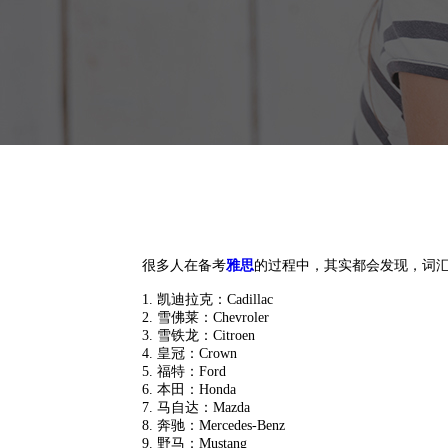
很多人在备考
雅思
的过程中，其实都会发现，词
1. 凯迪拉克：Cadillac
2. 雪佛莱：Chevroler
3. 雪铁龙：Citroen
4. 皇冠：Crown
5. 福特：Ford
6. 本田：Honda
7. 马自达：Mazda
8. 奔驰：Mercedes-Benz
9. 野马：Mustang