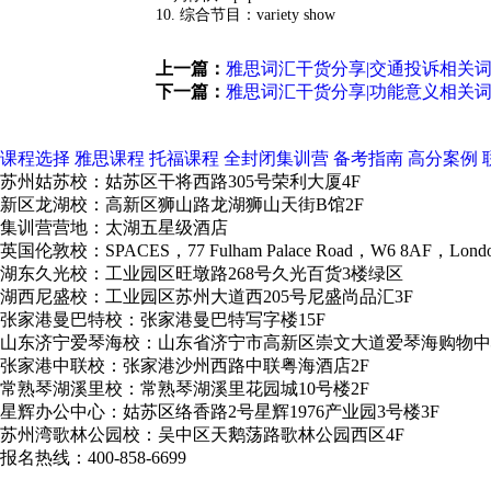
10. 综合节目：variety show
上一篇：
雅思词汇干货分享|交通投诉相关
下一篇：
雅思词汇干货分享|功能意义相关
课程选择
雅思课程
托福课程
全封闭集训营
备考指南
高分案例
苏州姑苏校：姑苏区干将西路305号荣利大厦4F
新区龙湖校：高新区狮山路龙湖狮山天街B馆2F
集训营营地：太湖五星级酒店
英国伦敦校：SPACES，77 Fulham Palace Road，W6 8AF，Lond
湖东久光校：工业园区旺墩路268号久光百货3楼绿区
湖西尼盛校：工业园区苏州大道西205号尼盛尚品汇3F
张家港曼巴特校：张家港曼巴特写字楼15F
山东济宁爱琴海校：山东省济宁市高新区崇文大道爱琴海购物中
张家港中联校：张家港沙州西路中联粤海酒店2F
常熟琴湖溪里校：常熟琴湖溪里花园城10号楼2F
星辉办公中心：姑苏区络香路2号星辉1976产业园3号楼3F
苏州湾歌林公园校：吴中区天鹅荡路歌林公园西区4F
报名热线：400-858-6699