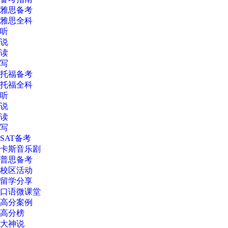
雅思备考
雅思全科
听
说
读
写
托福备考
托福全科
听
说
读
写
SAT备考
卡斯音乐剧
普思备考
校区活动
留学分享
口语微课堂
高分案例
高分榜
大神说